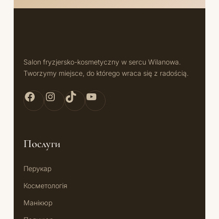
Salon fryzjersko-kosmetyczny w sercu Wilanowa.
Tworzymy miejsce, do którego wraca się z radością.
Facebook Bellita
Instagram Bellita
TikTok Bellita
YouTube Bellita
Послуги
Перукар
Косметологія
Манікюр