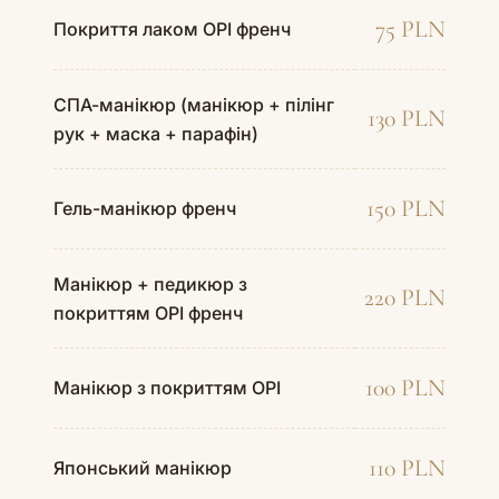
75 PLN
Покриття лаком OPI френч
СПА-манікюр (манікюр + пілінг
130 PLN
рук + маска + парафін)
150 PLN
Гель-манікюр френч
Манікюр + педикюр з
220 PLN
покриттям OPI френч
100 PLN
Манікюр з покриттям OPI
110 PLN
Японський манікюр