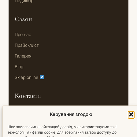
Педикюр
Салон
Про нас
Прайс-лист
Галерея
Blog
Sklep online
Контакти
Oś Królewska 18/U7
Керування згодою
02-972 Warszawa
Щоб забезпечити найкращий досвід, ми використовуємо такі
+48 791 444 749
технології, як файли cookie, для зберігання та/або доступу до