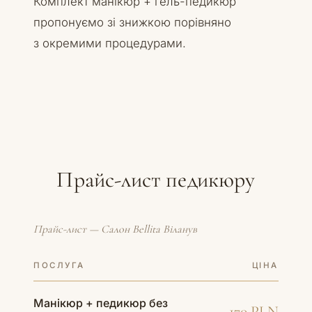
Комплект манікюр + гель-педикюр
пропонуємо зі знижкою порівняно
з окремими процедурами.
Прайс-лист педикюру
Прайс-лист — Салон Bellita Віланув
ПОСЛУГА
ЦІНА
Манікюр + педикюр без
170 PLN