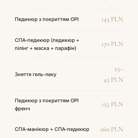
145 PLN
Педикюр з покриттям OPI
СПА-педикюр (педикюр +
170 PLN
пілінг + маска + парафін)
25–
Зняття гель-лаку
45 PLN
Педикюр з покриттям OPI
155 PLN
френч
260 PLN
СПА-манікюр + СПА-педикюр