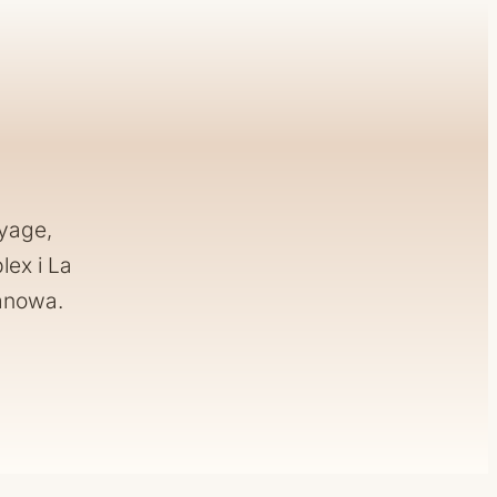
eyage,
lex i La
anowa.