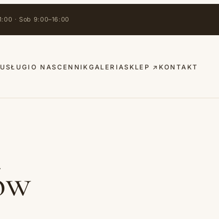
1:00 · Sob 9:00–16:00
USŁUGI
O NAS
CENNIK
GALERIA
SKLEP ↗
KONTAKT
ów