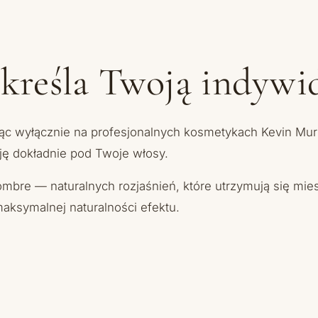
odkreśla Twoją indywi
jąc wyłącznie na profesjonalnych kosmetykach Kevin Murph
cję dokładnie pod Twoje włosy.
 ombre — naturalnych rozjaśnień, które utrzymują się mie
maksymalnej naturalności efektu.