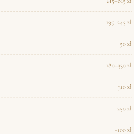
615–815 zł
195–245 zł
50 zł
180–330 zł
310 zł
250 zł
+100 zł