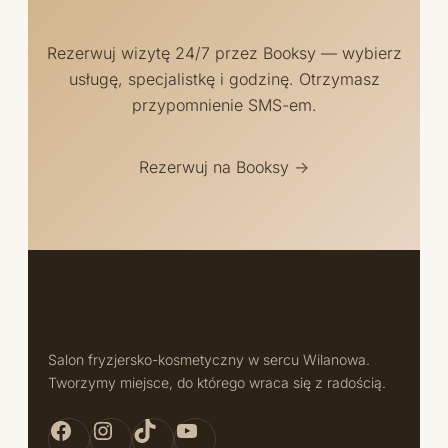
Rezerwuj wizytę 24/7 przez Booksy — wybierz
usługę, specjalistkę i godzinę. Otrzymasz
przypomnienie SMS-em.
Rezerwuj na Booksy →
Salon fryzjersko-kosmetyczny w sercu Wilanowa.
Tworzymy miejsce, do którego wraca się z radością.
Facebook Bellita
Instagram Bellita
TikTok Bellita
YouTube Bellita