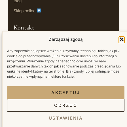
Blog
Sklep online
Kontakt
Zarządzaj zgodą
Oś Królewska 18/U7
Aby zapewnić najlepsze wrażenia, używamy technologii takich jak pliki
02-972 Warszawa
cookie do przechowywania i/lub uzyskiwania dostępu do informacji o
urządzeniu. Wyrażenie zgody na te technologie umożliwi nam
+48 791 444 749
przetwarzanie danych takich jak zachowanie podczas przeglądania lub
unikalne identyfikatory na tej stronie. Brak zgody lub jej cofnięcie może
Booksy →
niekorzystnie wpłynąć na niektóre funkcje.
AKCEPTUJ
ODRZUĆ
© 2026 Bellita. Wszelkie prawa zastrzeżone.
USTAWIENIA
Polityka prywatności
·
Polityka cookie
·
Regulamin