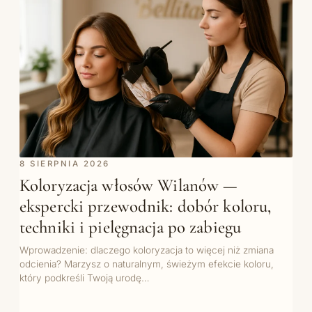
8 SIERPNIA 2026
Koloryzacja włosów Wilanów —
ekspercki przewodnik: dobór koloru,
techniki i pielęgnacja po zabiegu
Wprowadzenie: dlaczego koloryzacja to więcej niż zmiana
odcienia? Marzysz o naturalnym, świeżym efekcie koloru,
który podkreśli Twoją urodę…