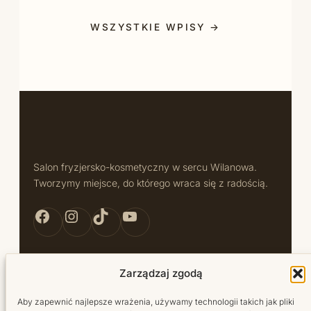
WSZYSTKIE WPISY →
Salon fryzjersko-kosmetyczny w sercu Wilanowa.
Tworzymy miejsce, do którego wraca się z radością.
Facebook Bellita
Instagram Bellita
TikTok Bellita
YouTube Bellita
Zarządzaj zgodą
Usługi
Aby zapewnić najlepsze wrażenia, używamy technologii takich jak pliki