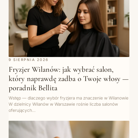
9 SIERPNIA 2026
Fryzjer Wilanów: jak wybrać salon,
który naprawdę zadba o Twoje włosy —
poradnik Bellita
Wstęp — dlaczego wybór fryzjera ma znaczenie w Wilanowie
W dzielnicy Wilanów w Warszawie rośnie liczba salonów
oferujących…