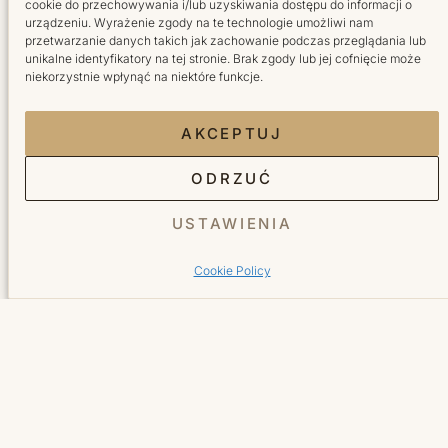
cookie do przechowywania i/lub uzyskiwania dostępu do informacji o
Fryzjer
urządzeniu. Wyrażenie zgody na te technologie umożliwi nam
przetwarzanie danych takich jak zachowanie podczas przeglądania lub
Kosmetyka
unikalne identyfikatory na tej stronie. Brak zgody lub jej cofnięcie może
niekorzystnie wpłynąć na niektóre funkcje.
Manicure
Pedicure
AKCEPTUJ
Salon
ODRZUĆ
USTAWIENIA
O nas
Cennik
Cookie Policy
Galeria
Blog
Sklep online
Kontakt