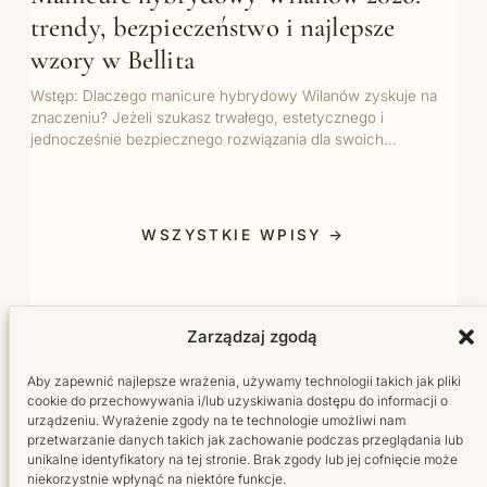
trendy, bezpieczeństwo i najlepsze
wzory w Bellita
Wstęp: Dlaczego manicure hybrydowy Wilanów zyskuje na
znaczeniu? Jeżeli szukasz trwałego, estetycznego i
jednocześnie bezpiecznego rozwiązania dla swoich…
WSZYSTKIE WPISY →
Zarządzaj zgodą
Aby zapewnić najlepsze wrażenia, używamy technologii takich jak pliki
cookie do przechowywania i/lub uzyskiwania dostępu do informacji o
urządzeniu. Wyrażenie zgody na te technologie umożliwi nam
przetwarzanie danych takich jak zachowanie podczas przeglądania lub
Salon fryzjersko-kosmetyczny w sercu Wilanowa.
unikalne identyfikatory na tej stronie. Brak zgody lub jej cofnięcie może
Tworzymy miejsce, do którego wraca się z radością.
niekorzystnie wpłynąć na niektóre funkcje.