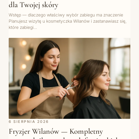
dla Twojej skóry
Wstęp — dlaczego właściwy wybór zabiegu ma znaczenie
Planujesz wizytę u kosmetyczka Wilanów i zastanawiasz się,
które zabiegi…
6 SIERPNIA 2026
Fryzjer Wilanów — Kompletny