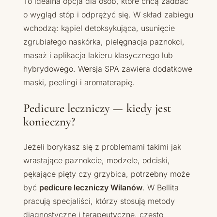
To idealna opcja dla osób, które chcą zadbać
o wygląd stóp i odprężyć się. W skład zabiegu
wchodzą: kąpiel detoksykująca, usunięcie
zgrubiałego naskórka, pielęgnacja paznokci,
masaż i aplikacja lakieru klasycznego lub
hybrydowego. Wersja SPA zawiera dodatkowe
maski, peelingi i aromaterapię.
Pedicure leczniczy — kiedy jest
konieczny?
Jeżeli borykasz się z problemami takimi jak
wrastające paznokcie, modzele, odciski,
pękające pięty czy grzybica, potrzebny może
być
pedicure leczniczy Wilanów
. W Bellita
pracują specjaliści, którzy stosują metody
diagnostyczne i terapeutyczne, często