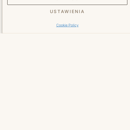
USTAWIENIA
O nas
Cennik
Cookie Policy
Galeria
Blog
Sklep online
Kontakt
Oś Królewska 18/U7
02-972 Warszawa
+48 791 444 749
Booksy →