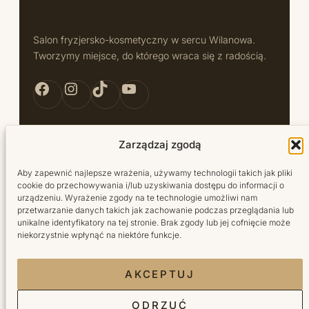
Salon fryzjersko-kosmetyczny w sercu Wilanowa.
Tworzymy miejsce, do którego wraca się z radością.
Facebook Bellita
Instagram Bellita
TikTok Bellita
YouTube Bellita
Zarządzaj zgodą
Usługi
Aby zapewnić najlepsze wrażenia, używamy technologii takich jak pliki
cookie do przechowywania i/lub uzyskiwania dostępu do informacji o
Fryzjer
urządzeniu. Wyrażenie zgody na te technologie umożliwi nam
przetwarzanie danych takich jak zachowanie podczas przeglądania lub
Kosmetyka
unikalne identyfikatory na tej stronie. Brak zgody lub jej cofnięcie może
niekorzystnie wpłynąć na niektóre funkcje.
Manicure
Pedicure
AKCEPTUJ
Salon
ODRZUĆ