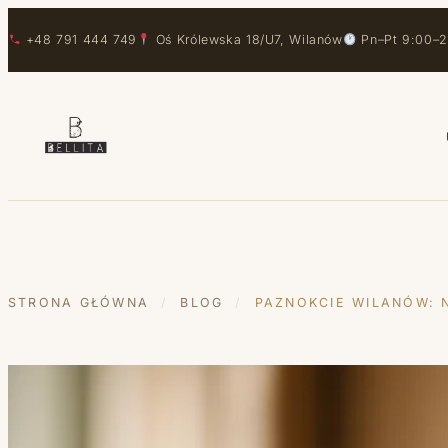
Przejdź do treści
Przejdź do treści
+48 791 444 749
Oś Królewska 18/U7, Wilanów
Pn–Pt 9:00–2
STRONA GŁÓWNA
/
BLOG
/
PAZNOKCIE WILANÓW: N