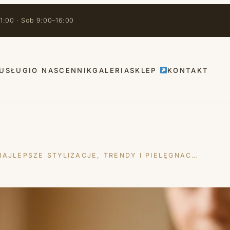
1:00 · Sob 9:00–16:00
USŁUGI
O NAS
CENNIK
GALERIA
SKLEP
KONTAKT
AJLEPSZE STYLIZACJE, TRENDY I PIELĘGNAC…