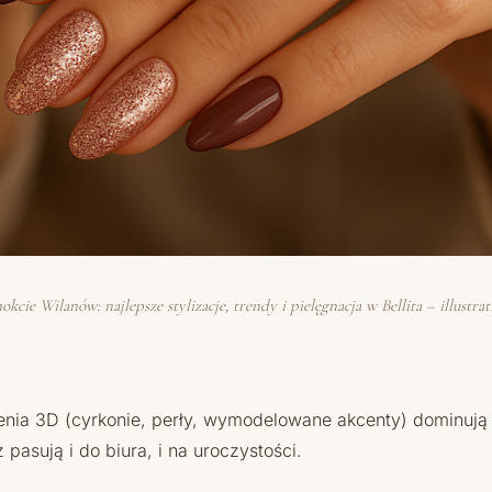
okcie Wilanów: najlepsze stylizacje, trendy i pielęgnacja w Bellita – illustrat
ienia 3D (cyrkonie, perły, wymodelowane akcenty) dominują 
pasują i do biura, i na uroczystości.