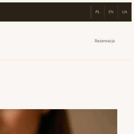
PL
EN
UA
Rezerwacja