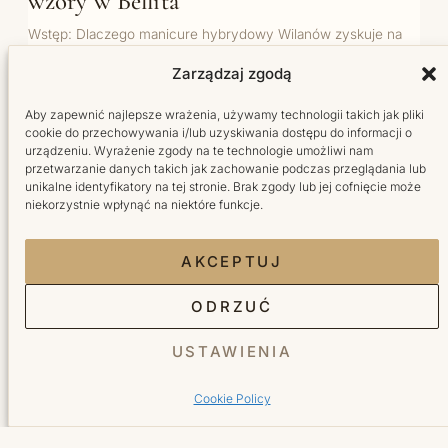
wzory w Bellita
Wstęp: Dlaczego manicure hybrydowy Wilanów zyskuje na
znaczeniu? Jeżeli szukasz trwałego, estetycznego i
Zarządzaj zgodą
jednocześnie bezpiecznego rozwiązania dla swoich…
Aby zapewnić najlepsze wrażenia, używamy technologii takich jak pliki
cookie do przechowywania i/lub uzyskiwania dostępu do informacji o
urządzeniu. Wyrażenie zgody na te technologie umożliwi nam
WSZYSTKIE WPISY →
przetwarzanie danych takich jak zachowanie podczas przeglądania lub
unikalne identyfikatory na tej stronie. Brak zgody lub jej cofnięcie może
niekorzystnie wpłynąć na niektóre funkcje.
AKCEPTUJ
ODRZUĆ
USTAWIENIA
Salon fryzjersko-kosmetyczny w sercu Wilanowa.
Tworzymy miejsce, do którego wraca się z radością.
Cookie Policy
Facebook Bellita
Instagram Bellita
TikTok Bellita
YouTube Bellita