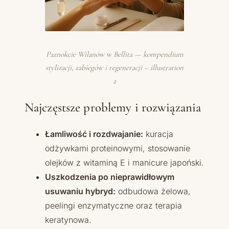
Paznokcie Wilanów w Bellita — kompendium
stylizacji, zabiegów i regeneracji – illustration
2
Najczęstsze problemy i rozwiązania
Łamliwość i rozdwajanie:
kuracja
odżywkami proteinowymi, stosowanie
olejków z witaminą E i manicure japoński.
Uszkodzenia po nieprawidłowym
usuwaniu hybryd:
odbudowa żelowa,
peelingi enzymatyczne oraz terapia
keratynowa.