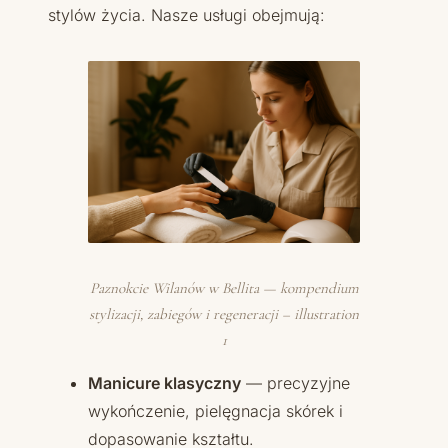
stylów życia. Nasze usługi obejmują:
Paznokcie Wilanów w Bellita — kompendium
stylizacji, zabiegów i regeneracji – illustration
1
Manicure klasyczny
— precyzyjne
wykończenie, pielęgnacja skórek i
dopasowanie kształtu.