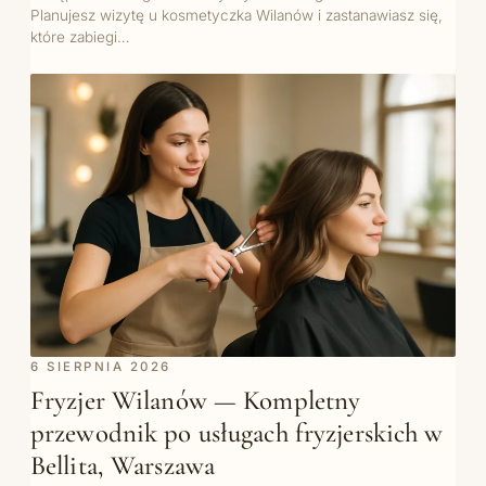
Planujesz wizytę u kosmetyczka Wilanów i zastanawiasz się,
które zabiegi…
6 SIERPNIA 2026
Fryzjer Wilanów — Kompletny
przewodnik po usługach fryzjerskich w
Bellita, Warszawa