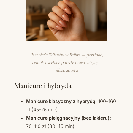
Paznokcie Wilanów w Bellita — portfolio,
cennik i szybkie porady przed wizytą –
illustration 2
Manicure i hybryda
Manicure klasyczny z hybrydą:
100–160
zł (45–75 min)
Manicure pielęgnacyjny (bez lakieru):
70–110 zł (30–45 min)