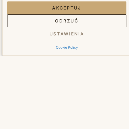
AKCEPTUJ
ODRZUĆ
USTAWIENIA
Salon fryzjersko-kosmetyczny w sercu Wilanowa.
Tworzymy miejsce, do którego wraca się z radością.
Cookie Policy
Facebook Bellita
Instagram Bellita
TikTok Bellita
YouTube Bellita
Usługi
Fryzjer
Kosmetyka
Manicure