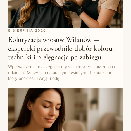
8 SIERPNIA 2026
Koloryzacja włosów Wilanów —
ekspercki przewodnik: dobór koloru,
techniki i pielęgnacja po zabiegu
Wprowadzenie: dlaczego koloryzacja to więcej niż zmiana
odcienia? Marzysz o naturalnym, świeżym efekcie koloru,
który podkreśli Twoją urodę…