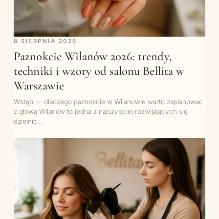
8 SIERPNIA 2026
Paznokcie Wilanów 2026: trendy,
techniki i wzory od salonu Bellita w
Warszawie
Wstęp — dlaczego paznokcie w Wilanowie warto zaplanować
z głową Wilanów to jedna z najszybciej rozwijających się
dzielnic…