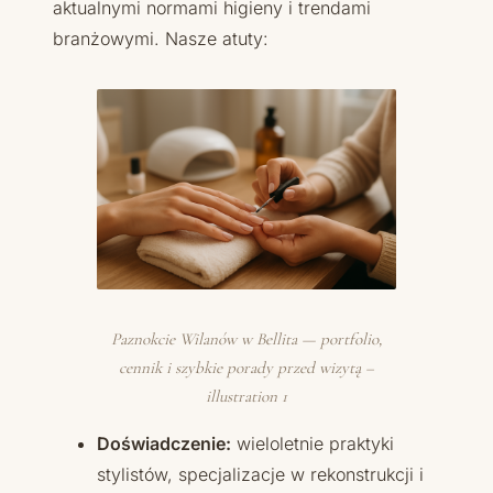
aktualnymi normami higieny i trendami
branżowymi. Nasze atuty:
Paznokcie Wilanów w Bellita — portfolio,
cennik i szybkie porady przed wizytą –
illustration 1
Doświadczenie:
wieloletnie praktyki
stylistów, specjalizacje w rekonstrukcji i