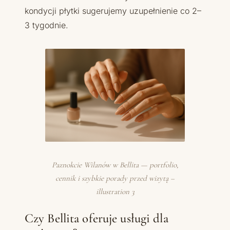
kondycji płytki sugerujemy uzupełnienie co 2–
3 tygodnie.
Paznokcie Wilanów w Bellita — portfolio,
cennik i szybkie porady przed wizytą –
illustration 3
Czy Bellita oferuje usługi dla