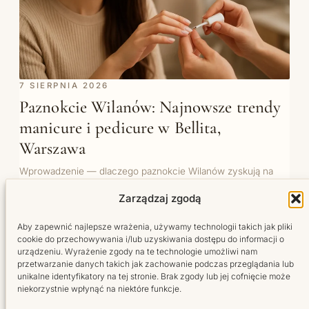
7 SIERPNIA 2026
Paznokcie Wilanów: Najnowsze trendy
manicure i pedicure w Bellita,
Warszawa
Wprowadzenie — dlaczego paznokcie Wilanów zyskują na
znaczeniu? W sercu Wilanowa, gdzie elegancja spotyka się z
Zarządzaj zgodą
miejskim tempem,…
Aby zapewnić najlepsze wrażenia, używamy technologii takich jak pliki
cookie do przechowywania i/lub uzyskiwania dostępu do informacji o
urządzeniu. Wyrażenie zgody na te technologie umożliwi nam
WSZYSTKIE WPISY →
przetwarzanie danych takich jak zachowanie podczas przeglądania lub
unikalne identyfikatory na tej stronie. Brak zgody lub jej cofnięcie może
niekorzystnie wpłynąć na niektóre funkcje.