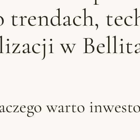
 trendach, tec
izacji w Bellit
czego warto inwest