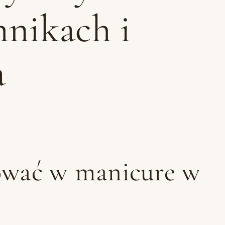
hnikach i
a
ować w manicure w