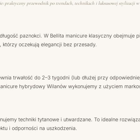
 praktyczny przewodnik po trendach, technikach i luksusowej stylizacji w Be
 długość paznokci. W Bellita manicure klasyczny obejmuje pi
, którzy oczekują elegancji bez przesady.
ewnia trwałość do 2–3 tygodni (lub dłużej przy odpowiednie
 manicure hybrydowy Wilanów wykonujemy z użyciem markow
ujemy techniki tytanowe i utwardzane. To idealne rozwiąza
ktu i odporności na uszkodzenia.