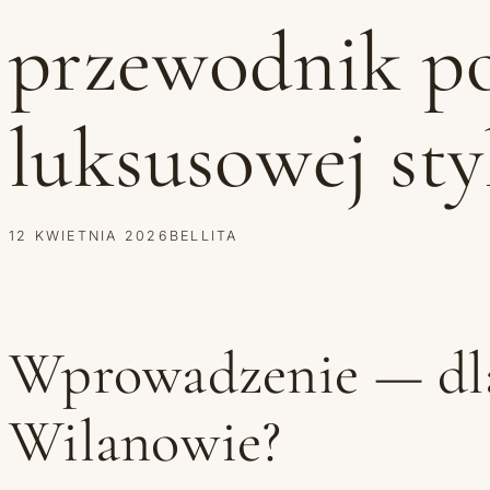
przewodnik po
luksusowej styl
12 KWIETNIA 2026
BELLITA
Wprowadzenie — dla
Wilanowie?