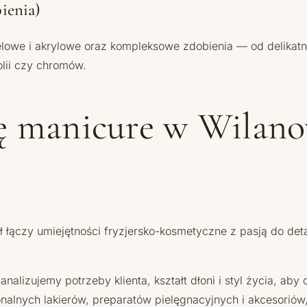
bienia)
żelowe i akrylowe oraz kompleksowe zdobienia — od delika
olii czy chromów.
ię manicure w Wila
ł łączy umiejętności fryzjersko-kosmetyczne z pasją do detal
lizujemy potrzeby klienta, kształt dłoni i styl życia, aby 
alnych lakierów, preparatów pielęgnacyjnych i akcesoriów,