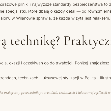
norazowe pilniki i najwyższe standardy bezpieczeństwa to dl
ane specjalistki, które dbają o każdy detal — od równomier
salonu w Wilanowie sprawia, że każda wizyta jest relaksem.
rą technikę? Praktyc
ia, okazji i oczekiwań co do trwałości. Poniżej znajdziesz 
 praktyczny przewodnik po trendach, technikach i luksusowej stylizacji w Be