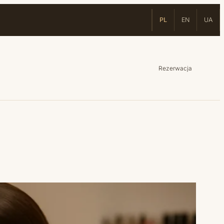
PL
EN
UA
Rezerwacja