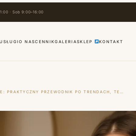
1:00 · Sob 9:00–16:00
USŁUGI
O NAS
CENNIK
GALERIA
SKLEP
KONTAKT
E: PRAKTYCZNY PRZEWODNIK PO TRENDACH, TE…