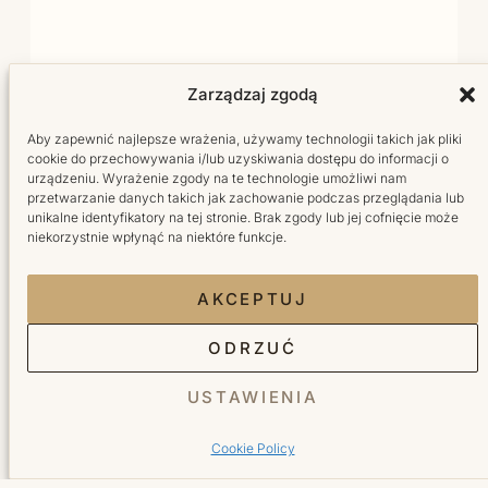
Zarządzaj zgodą
Aby zapewnić najlepsze wrażenia, używamy technologii takich jak pliki
cookie do przechowywania i/lub uzyskiwania dostępu do informacji o
urządzeniu. Wyrażenie zgody na te technologie umożliwi nam
przetwarzanie danych takich jak zachowanie podczas przeglądania lub
Salon fryzjersko-kosmetyczny w sercu Wilanowa.
unikalne identyfikatory na tej stronie. Brak zgody lub jej cofnięcie może
Tworzymy miejsce, do którego wraca się z radością.
niekorzystnie wpłynąć na niektóre funkcje.
Facebook Bellita
Instagram Bellita
TikTok Bellita
YouTube Bellita
AKCEPTUJ
ODRZUĆ
Usługi
USTAWIENIA
Cookie Policy
Fryzjer
Kosmetyka