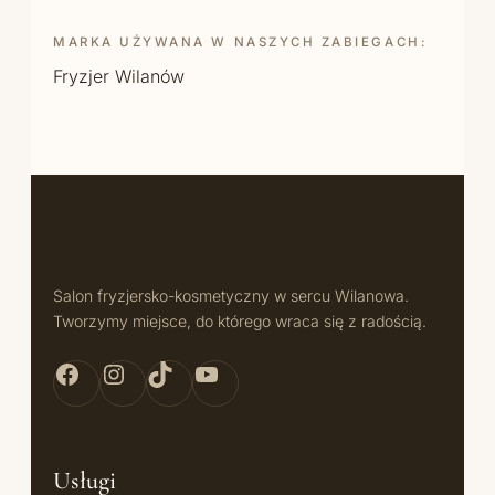
MARKA UŻYWANA W NASZYCH ZABIEGACH:
Fryzjer Wilanów
Salon fryzjersko-kosmetyczny w sercu Wilanowa.
Tworzymy miejsce, do którego wraca się z radością.
Facebook Bellita
Instagram Bellita
TikTok Bellita
YouTube Bellita
Usługi