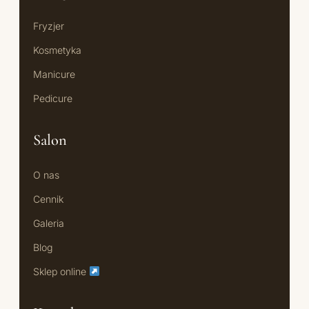
Fryzjer
Kosmetyka
Manicure
Pedicure
Salon
O nas
Cennik
Galeria
Blog
Sklep online