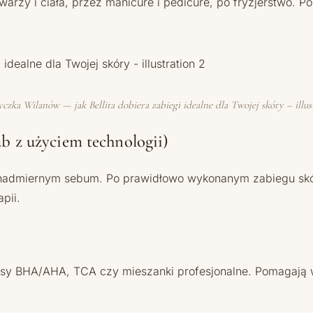
arzy i ciała, przez manicure i pedicure, po fryzjerstwo. Pon
zka Wilanów — jak Bellita dobiera zabiegi idealne dla Twojej skóry – illus
ub z użyciem technologii)
 i nadmiernym sebum. Po prawidłowo wykonanym zabiegu sk
pii.
asy BHA/AHA, TCA czy mieszanki profesjonalne. Pomagają w 