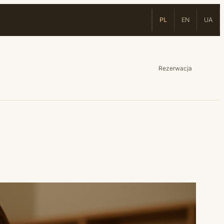
PL
EN
UA
Rezerwacja