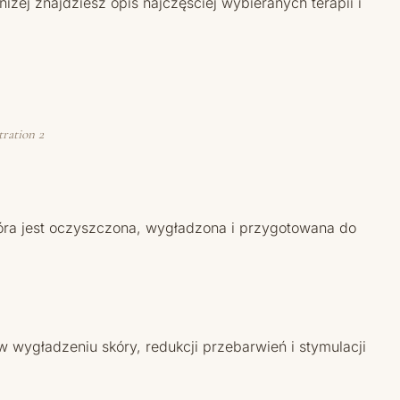
iżej znajdziesz opis najczęściej wybieranych terapii i
tration 2
óra jest oczyszczona, wygładzona i przygotowana do
wygładzeniu skóry, redukcji przebarwień i stymulacji