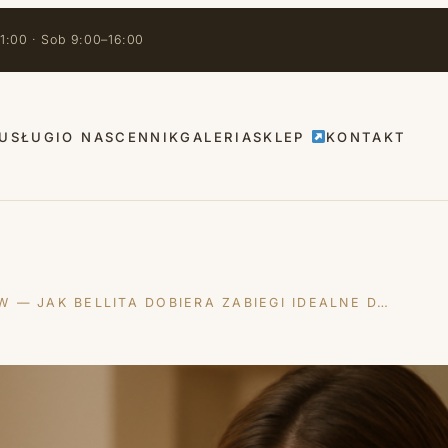
1:00 · Sob 9:00–16:00
USŁUGI
O NAS
CENNIK
GALERIA
SKLEP
KONTAKT
 — JAK BELLITA DOBIERA ZABIEGI IDEALNE D…