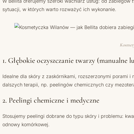
W Bellita oferujemy szeroki wachlarz usług: od zabiegów tw
sytuacji, w których warto rozważyć ich wykonanie.
Kosmetyc
1. Głębokie oczyszczanie twarzy (manualne l
Idealne dla skóry z zaskórnikami, rozszerzonymi porami
dalszych terapii, np. peelingów chemicznych czy mezotera
2. Peelingi chemiczne i medyczne
Stosujemy peelingi dobrane do typu skóry i problemu: kw
odnowy komórkowej.