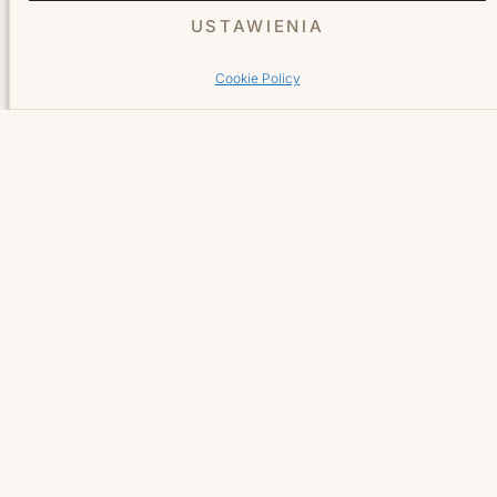
Usługi
USTAWIENIA
Cookie Policy
Fryzjer
Kosmetyka
Manicure
Pedicure
Salon
O nas
Cennik
Galeria
Blog
Sklep online