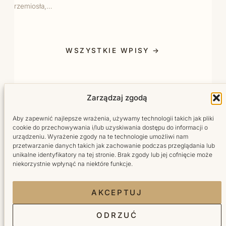
rzemiosła,…
WSZYSTKIE WPISY →
Zarządzaj zgodą
Aby zapewnić najlepsze wrażenia, używamy technologii takich jak pliki
cookie do przechowywania i/lub uzyskiwania dostępu do informacji o
urządzeniu. Wyrażenie zgody na te technologie umożliwi nam
przetwarzanie danych takich jak zachowanie podczas przeglądania lub
Salon fryzjersko-kosmetyczny w sercu Wilanowa.
unikalne identyfikatory na tej stronie. Brak zgody lub jej cofnięcie może
Tworzymy miejsce, do którego wraca się z radością.
niekorzystnie wpłynąć na niektóre funkcje.
Facebook Bellita
Instagram Bellita
TikTok Bellita
YouTube Bellita
AKCEPTUJ
ODRZUĆ