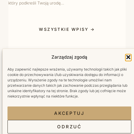
który podkreśli Twoją urodę…
WSZYSTKIE WPISY →
Zarządzaj zgodą
Aby zapewnić najlepsze wrażenia, używamy technologii takich jak pliki
cookie do przechowywania i/lub uzyskiwania dostępu do informacji o
urządzeniu. Wyrażenie zgody na te technologie umożliwi nam
przetwarzanie danych takich jak zachowanie podczas przeglądania lub
Salon fryzjersko-kosmetyczny w sercu Wilanowa.
unikalne identyfikatory na tej stronie. Brak zgody lub jej cofnięcie może
Tworzymy miejsce, do którego wraca się z radością.
niekorzystnie wpłynąć na niektóre funkcje.
Facebook Bellita
Instagram Bellita
TikTok Bellita
YouTube Bellita
AKCEPTUJ
ODRZUĆ