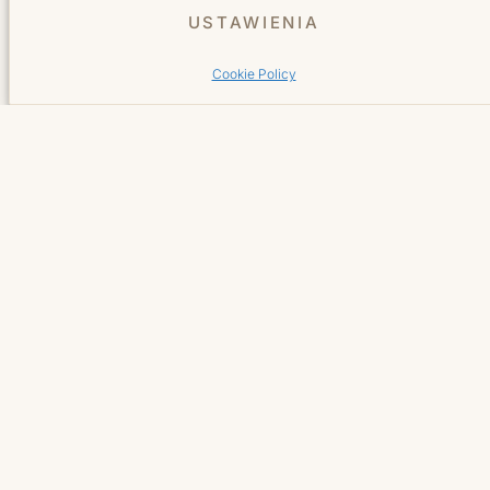
Usługi
USTAWIENIA
Cookie Policy
Fryzjer
Kosmetyka
Manicure
Pedicure
Salon
O nas
Cennik
Galeria
Blog
Sklep online