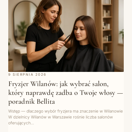
9 SIERPNIA 2026
Fryzjer Wilanów: jak wybrać salon,
który naprawdę zadba o Twoje włosy —
poradnik Bellita
Wstęp — dlaczego wybór fryzjera ma znaczenie w Wilanowie
W dzielnicy Wilanów w Warszawie rośnie liczba salonów
oferujących…