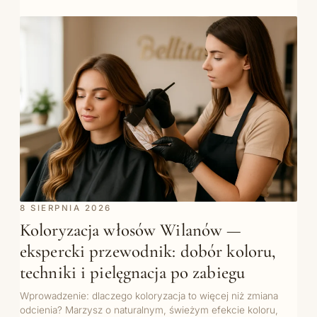
8 SIERPNIA 2026
Koloryzacja włosów Wilanów —
ekspercki przewodnik: dobór koloru,
techniki i pielęgnacja po zabiegu
Wprowadzenie: dlaczego koloryzacja to więcej niż zmiana
odcienia? Marzysz o naturalnym, świeżym efekcie koloru,