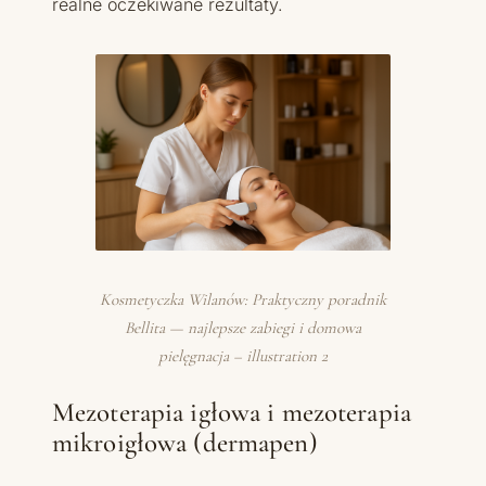
realne oczekiwane rezultaty.
Kosmetyczka Wilanów: Praktyczny poradnik
Bellita — najlepsze zabiegi i domowa
pielęgnacja – illustration 2
Mezoterapia igłowa i mezoterapia
mikroigłowa (dermapen)