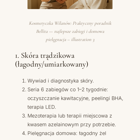
Kosmetyczka Wilanów: Praktyczny poradnik
Bellita — najlepsze zabiegi i domowa
pielęgnacja – illustration 3
1. Skóra trądzikowa
(łagodny/umiarkowany)
Wywiad i diagnostyka skóry.
Seria 6 zabiegów co 1–2 tygodnie:
oczyszczanie kawitacyjne, peelingi BHA,
terapia LED.
Mezoterapia lub terapii miejscowa z
kwasem azelainowym przy potrzebie.
Pielęgnacja domowa: łagodny żel