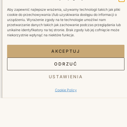
Aby zapewnić najlepsze wrażenia, używamy technologii takich jak pliki
cookie do przechowywania i/lub uzyskiwania dostępu do informacji o
urządzeniu. Wyrażenie zgody na te technologie umożliwi nam
przetwarzanie danych takich jak zachowanie podczas przeglądania lub
Salon fryzjersko-kosmetyczny w sercu Wilanowa.
unikalne identyfikatory na tej stronie. Brak zgody lub jej cofnięcie może
Tworzymy miejsce, do którego wraca się z radością.
niekorzystnie wpłynąć na niektóre funkcje.
Facebook Bellita
Instagram Bellita
TikTok Bellita
YouTube Bellita
AKCEPTUJ
ODRZUĆ
Usługi
USTAWIENIA
Cookie Policy
Fryzjer
Kosmetyka
Manicure
Pedicure