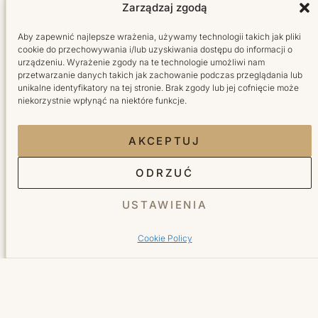
Zarządzaj zgodą
Aby zapewnić najlepsze wrażenia, używamy technologii takich jak pliki
cookie do przechowywania i/lub uzyskiwania dostępu do informacji o
urządzeniu. Wyrażenie zgody na te technologie umożliwi nam
przetwarzanie danych takich jak zachowanie podczas przeglądania lub
Salon fryzjersko-kosmetyczny w sercu Wilanowa.
unikalne identyfikatory na tej stronie. Brak zgody lub jej cofnięcie może
Tworzymy miejsce, do którego wraca się z radością.
niekorzystnie wpłynąć na niektóre funkcje.
Facebook Bellita
Instagram Bellita
TikTok Bellita
YouTube Bellita
AKCEPTUJ
ODRZUĆ
Usługi
USTAWIENIA
Cookie Policy
Fryzjer
Kosmetyka
Manicure
Pedicure