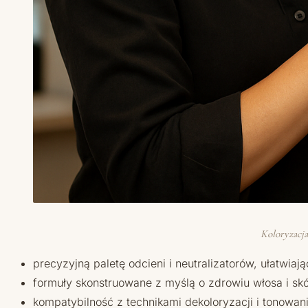
Koloryzacja
precyzyjną paletę odcieni i neutralizatorów, ułatwia
formuły skonstruowane z myślą o zdrowiu włosa i sk
kompatybilność z technikami dekoloryzacji i tonowa