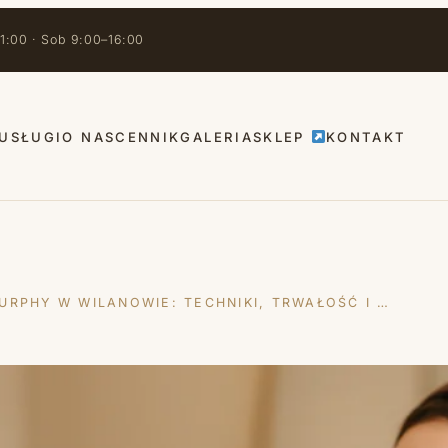
1:00 · Sob 9:00–16:00
USŁUGI
O NAS
CENNIK
GALERIA
SKLEP
KONTAKT
URPHY W WILANOWIE: TECHNIKI, TRWAŁOŚĆ I …