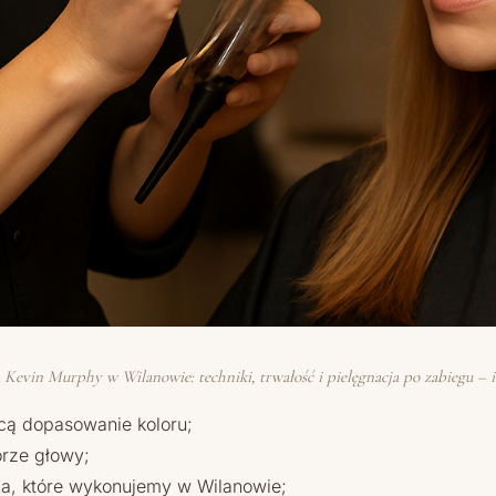
 Kevin Murphy w Wilanowie: techniki, trwałość i pielęgnacja po zabiegu – il
jącą dopasowanie koloru;
órze głowy;
nia, które wykonujemy w Wilanowie;