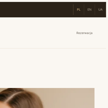
PL
EN
UA
Rezerwacja