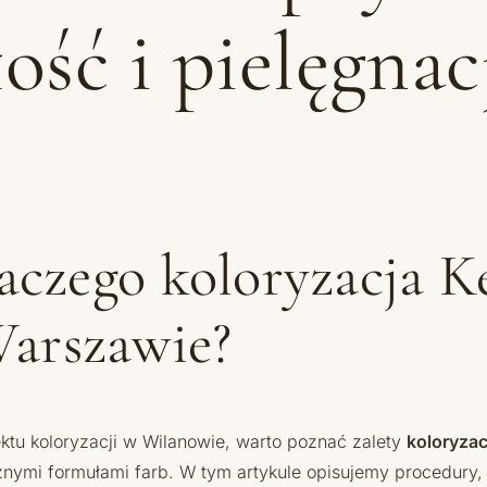
łość i pielęgna
czego koloryzacja K
Warszawie?
ektu koloryzacji w Wilanowie, warto poznać zalety
koloryzac
ymi formułami farb. W tym artykule opisujemy procedury, r