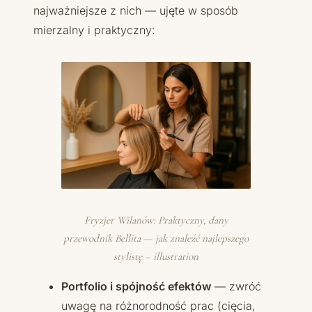
najważniejsze z nich — ujęte w sposób
mierzalny i praktyczny:
Fryzjer Wilanów: Praktyczny, dany
przewodnik Bellita — jak znaleźć najlepszego
stylistę – illustration
Portfolio i spójność efektów
— zwróć
uwagę na różnorodność prac (cięcia,