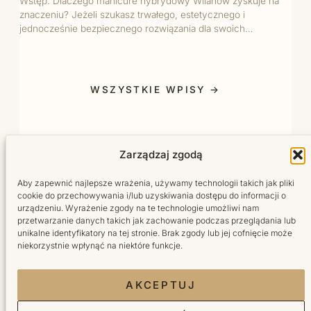
Wstęp: Dlaczego manicure hybrydowy Wilanów zyskuje na
znaczeniu? Jeżeli szukasz trwałego, estetycznego i
jednocześnie bezpiecznego rozwiązania dla swoich…
WSZYSTKIE WPISY →
Zarządzaj zgodą
Aby zapewnić najlepsze wrażenia, używamy technologii takich jak pliki
cookie do przechowywania i/lub uzyskiwania dostępu do informacji o
urządzeniu. Wyrażenie zgody na te technologie umożliwi nam
przetwarzanie danych takich jak zachowanie podczas przeglądania lub
Salon fryzjersko-kosmetyczny w sercu Wilanowa.
unikalne identyfikatory na tej stronie. Brak zgody lub jej cofnięcie może
Tworzymy miejsce, do którego wraca się z radością.
niekorzystnie wpłynąć na niektóre funkcje.
Facebook Bellita
Instagram Bellita
TikTok Bellita
YouTube Bellita
AKCEPTUJ