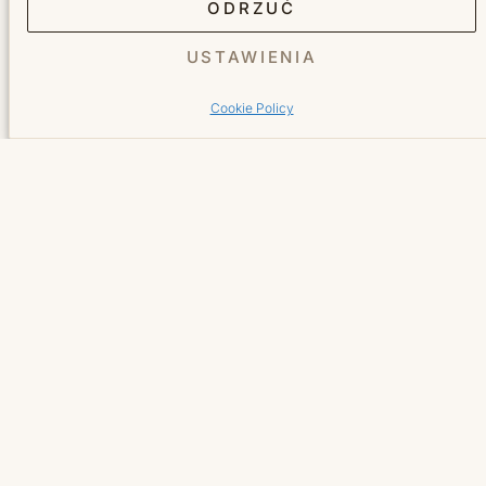
ODRZUĆ
Usługi
USTAWIENIA
Cookie Policy
Fryzjer
Kosmetyka
Manicure
Pedicure
Salon
O nas
Cennik
Galeria
Blog