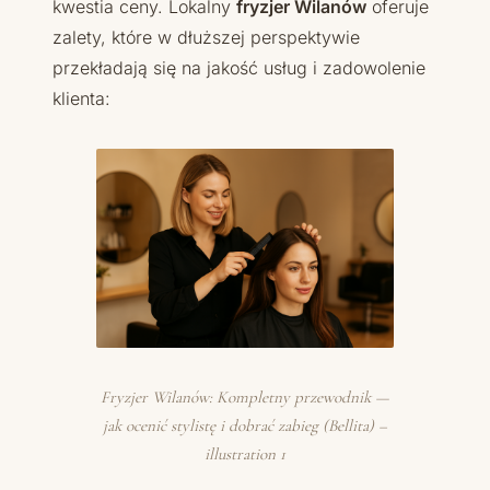
kwestia ceny. Lokalny
fryzjer Wilanów
oferuje
zalety, które w dłuższej perspektywie
przekładają się na jakość usług i zadowolenie
klienta:
Fryzjer Wilanów: Kompletny przewodnik —
jak ocenić stylistę i dobrać zabieg (Bellita) –
illustration 1