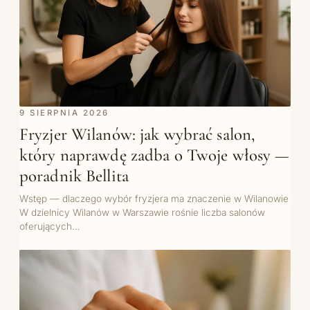
9 SIERPNIA 2026
Fryzjer Wilanów: jak wybrać salon,
który naprawdę zadba o Twoje włosy —
poradnik Bellita
Wstęp — dlaczego wybór fryzjera ma znaczenie w Wilanowie
W dzielnicy Wilanów w Warszawie rośnie liczba salonów
oferujących…