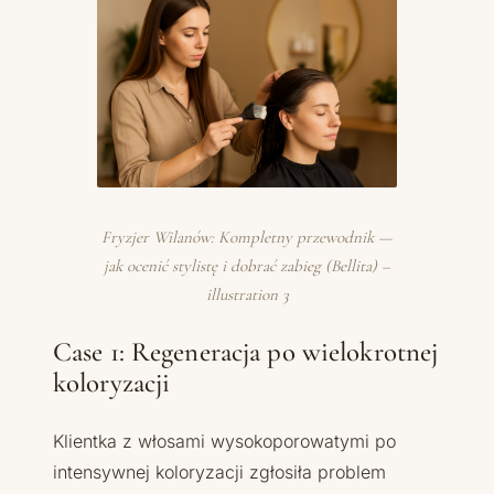
Fryzjer Wilanów: Kompletny przewodnik —
jak ocenić stylistę i dobrać zabieg (Bellita) –
illustration 3
Case 1: Regeneracja po wielokrotnej
koloryzacji
Klientka z włosami wysokoporowatymi po
intensywnej koloryzacji zgłosiła problem