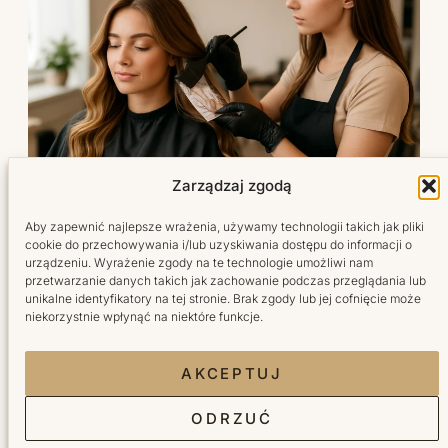
Zarządzaj zgodą
8 SIERPNIA 2026
Aby zapewnić najlepsze wrażenia, używamy technologii takich jak pliki
Koloryzacja włosów Wilanów —
cookie do przechowywania i/lub uzyskiwania dostępu do informacji o
ekspercki przewodnik: dobór koloru,
urządzeniu. Wyrażenie zgody na te technologie umożliwi nam
przetwarzanie danych takich jak zachowanie podczas przeglądania lub
techniki i pielęgnacja po zabiegu
unikalne identyfikatory na tej stronie. Brak zgody lub jej cofnięcie może
niekorzystnie wpłynąć na niektóre funkcje.
Wprowadzenie: dlaczego koloryzacja to więcej niż zmiana
odcienia? Marzysz o naturalnym, świeżym efekcie koloru,
który podkreśli Twoją urodę…
AKCEPTUJ
ODRZUĆ