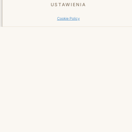
WSZYSTKIE WPISY →
USTAWIENIA
Cookie Policy
Salon fryzjersko-kosmetyczny w sercu Wilanowa.
Tworzymy miejsce, do którego wraca się z radością.
Facebook Bellita
Instagram Bellita
TikTok Bellita
YouTube Bellita
Usługi
Fryzjer