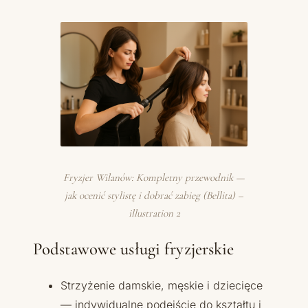
Fryzjer Wilanów: Kompletny przewodnik —
jak ocenić stylistę i dobrać zabieg (Bellita) –
illustration 2
Podstawowe usługi fryzjerskie
Strzyżenie damskie, męskie i dziecięce
— indywidualne podejście do kształtu i