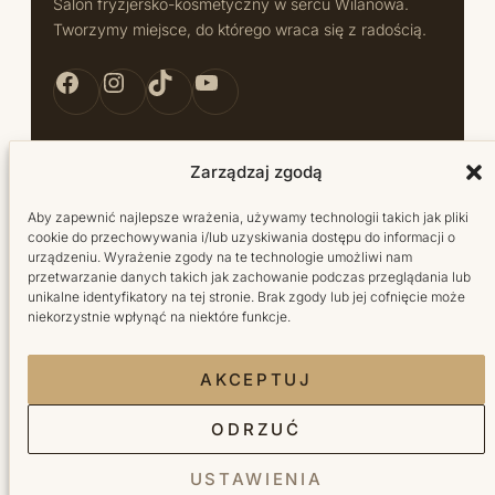
Salon fryzjersko-kosmetyczny w sercu Wilanowa.
Tworzymy miejsce, do którego wraca się z radością.
Facebook Bellita
Instagram Bellita
TikTok Bellita
YouTube Bellita
Zarządzaj zgodą
Usługi
Aby zapewnić najlepsze wrażenia, używamy technologii takich jak pliki
cookie do przechowywania i/lub uzyskiwania dostępu do informacji o
Fryzjer
urządzeniu. Wyrażenie zgody na te technologie umożliwi nam
przetwarzanie danych takich jak zachowanie podczas przeglądania lub
Kosmetyka
unikalne identyfikatory na tej stronie. Brak zgody lub jej cofnięcie może
niekorzystnie wpłynąć na niektóre funkcje.
Manicure
Pedicure
AKCEPTUJ
Salon
ODRZUĆ
USTAWIENIA
O nas