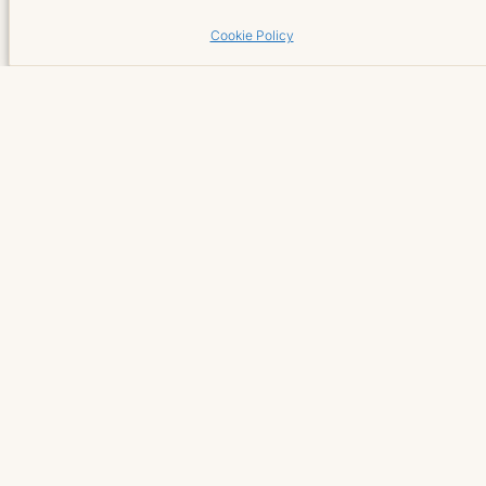
Cennik
Cookie Policy
Galeria
Blog
Sklep online
Kontakt
Oś Królewska 18/U7
02-972 Warszawa
+48 791 444 749
Booksy →