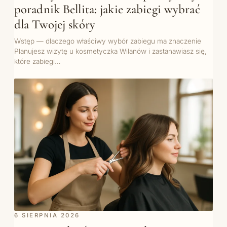
poradnik Bellita: jakie zabiegi wybrać
dla Twojej skóry
Wstęp — dlaczego właściwy wybór zabiegu ma znaczenie
Planujesz wizytę u kosmetyczka Wilanów i zastanawiasz się,
które zabiegi…
6 SIERPNIA 2026