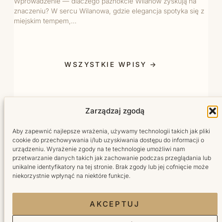
Wprowadzenie — dlaczego paznokcie Wilanów zyskują na
znaczeniu? W sercu Wilanowa, gdzie elegancja spotyka się z
miejskim tempem,…
WSZYSTKIE WPISY →
Zarządzaj zgodą
Aby zapewnić najlepsze wrażenia, używamy technologii takich jak pliki
cookie do przechowywania i/lub uzyskiwania dostępu do informacji o
urządzeniu. Wyrażenie zgody na te technologie umożliwi nam
przetwarzanie danych takich jak zachowanie podczas przeglądania lub
Salon fryzjersko-kosmetyczny w sercu Wilanowa.
unikalne identyfikatory na tej stronie. Brak zgody lub jej cofnięcie może
Tworzymy miejsce, do którego wraca się z radością.
niekorzystnie wpłynąć na niektóre funkcje.
Facebook Bellita
Instagram Bellita
TikTok Bellita
YouTube Bellita
AKCEPTUJ