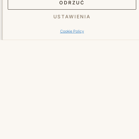
ODRZUĆ
Usługi
USTAWIENIA
Cookie Policy
Fryzjer
Kosmetyka
Manicure
Pedicure
Salon
O nas
Cennik
Galeria
Blog