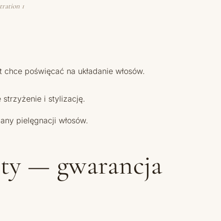
tration 1
ent chce poświęcać na układanie włosów.
trzyżenie i stylizację.
lany pielęgnacji włosów.
kty — gwarancja