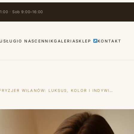
1:00 · Sob 9:00–16:00
USŁUGI
O NAS
CENNIK
GALERIA
SKLEP
KONTAKT
FRYZJER WILANÓW: LUKSUS, KOLOR I INDYWI…