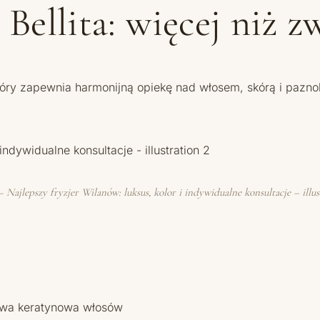
ellita: więcej niż z
który zapewnia harmonijną opiekę nad włosem, skórą i pazno
— Najlepszy fryzjer Wilanów: luksus, kolor i indywidualne konsultacje – illus
owa keratynowa włosów