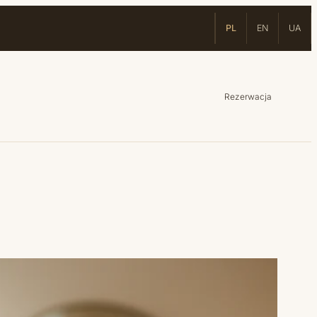
PL
EN
UA
Rezerwacja