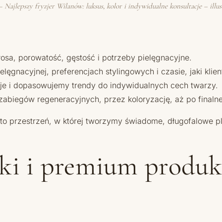
— Najlepszy fryzjer Wilanów: luksus, kolor i indywidualne konsultacje – illus
sa, porowatość, gęstość i potrzeby pielęgnacyjne.
elęgnacyjnej, preferencjach stylingowych i czasie, jaki kli
je i dopasowujemy trendy do indywidualnych cech twarzy.
iegów regeneracyjnych, przez koloryzację, aż po finalne s
— to przestrzeń, w której tworzymy świadome, długofalowe p
iki i premium produ