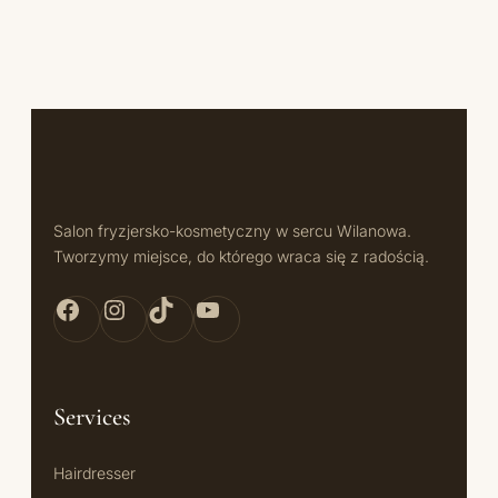
Salon fryzjersko-kosmetyczny w sercu Wilanowa.
Tworzymy miejsce, do którego wraca się z radością.
Facebook Bellita
Instagram Bellita
TikTok Bellita
YouTube Bellita
Services
Hairdresser