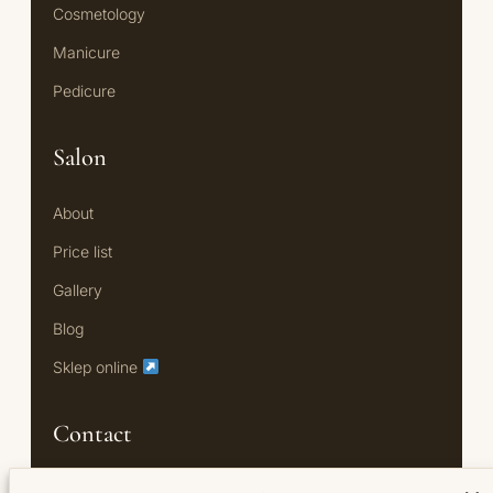
Cosmetology
Manicure
Pedicure
Salon
About
Price list
Gallery
Blog
Sklep online
Contact
Oś Królewska 18/U7