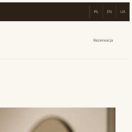
PL
EN
UA
Rezerwacja