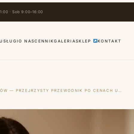
1:00 · Sob 9:00–16:00
USŁUGI
O NAS
CENNIK
GALERIA
SKLEP
KONTAKT
NÓW — PRZEJRZYSTY PRZEWODNIK PO CENACH U…