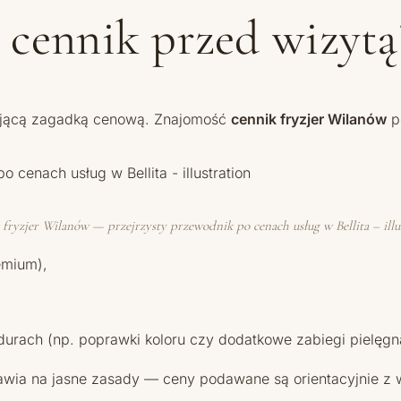
 cennik przed wizytą
sującą zagadką cenową. Znajomość
cennik fryzjer Wilanów
p
fryzjer Wilanów — przejrzysty przewodnik po cenach usług w Bellita – illu
emium),
,
urach (np. poprawki koloru czy dodatkowe zabiegi pielęgn
 stawia na jasne zasady — ceny podawane są orientacyjnie