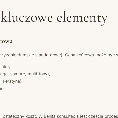
 kluczowe elementy
ńcowa
strzyżenie damskie standardowe). Cena końcowa może być 
iału),
age, sombre, multi-tony),
 keratyna),
ie.
i ostateczny koszt. W Bellita konsultacja jest częścią pr