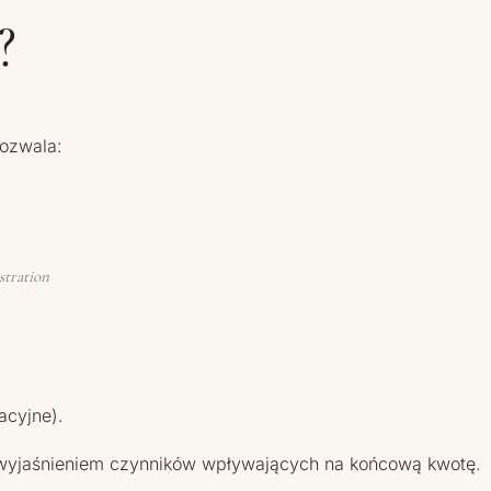
?
ozwala:
stration
acyjne).
 z wyjaśnieniem czynników wpływających na końcową kwotę.